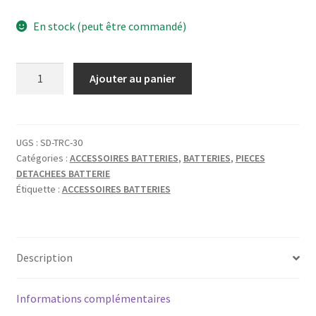
En stock (peut être commandé)
quantité
Ajouter au panier
de
SPAREDRUM
TRC-
30
UGS :
SD-TRC-30
Catégories :
ACCESSOIRES BATTERIES
,
BATTERIES
,
PIECES
-
DETACHEES BATTERIE
TIRANT
Étiquette :
ACCESSOIRES BATTERIES
30MM
-
FILETAGE
7/32''
Description
(X10)
Informations complémentaires