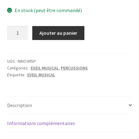
En stock (peut être commandé)
quantité
Ajouter au panier
de
TAMBOURIN
NINO
ABS
UGS :
NINO49SP
Catégories :
EVEIL MUSICAL
,
PERCUSSIONS
8''
Étiquette :
EVEIL MUSICAL
ROSE
Description
Informations complémentaires