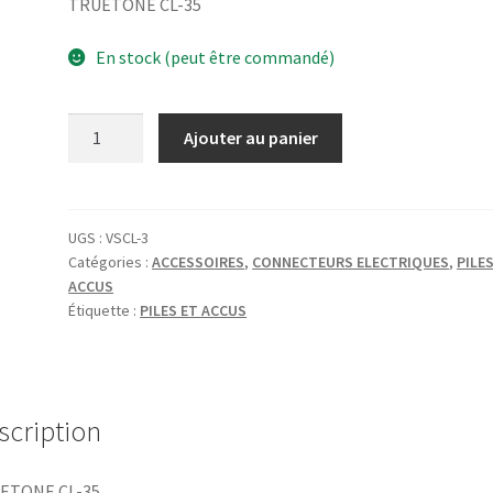
TRUETONE CL-35
En stock (peut être commandé)
quantité
Ajouter au panier
de
TRUETONE
CL-
35
UGS :
VSCL-3
Catégories :
ACCESSOIRES
,
CONNECTEURS ELECTRIQUES
,
PILE
ACCUS
Étiquette :
PILES ET ACCUS
scription
ETONE CL-35