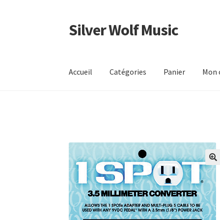
Silver Wolf Music
Aller
Aller
à
au
la
contenu
navigation
Accueil
Catégories
Panier
Mon 