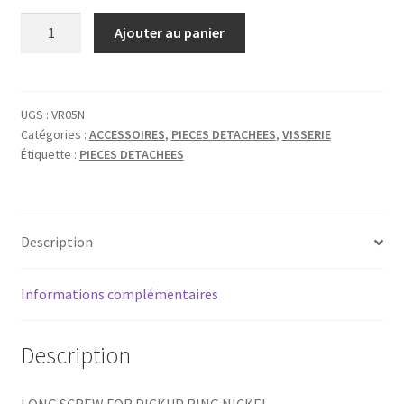
quantité
Ajouter au panier
de
VIS
CONTOUR
MICRO
UGS :
VR05N
Catégories :
ACCESSOIRES
,
PIECES DETACHEES
,
VISSERIE
/
Étiquette :
PIECES DETACHEES
PU
RING
NICKEL
UNITE
Description
Informations complémentaires
Description
LONG SCREW FOR PICKUP RING NICKEL