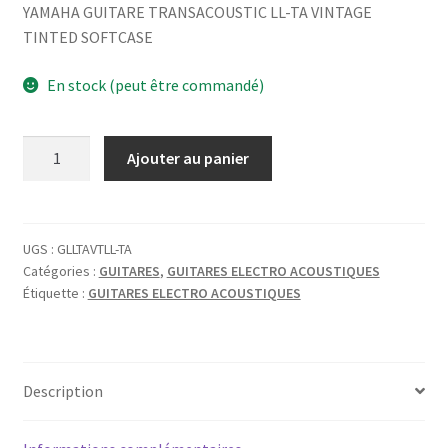
YAMAHA GUITARE TRANSACOUSTIC LL-TA VINTAGE
TINTED SOFTCASE
En stock (peut être commandé)
quantité
Ajouter au panier
de
YAMAHA
GUITARE
TRANSACOUSTIC
UGS :
GLLTAVTLL-TA
Catégories :
GUITARES
,
GUITARES ELECTRO ACOUSTIQUES
LL-
Étiquette :
GUITARES ELECTRO ACOUSTIQUES
TA
VINTAGE
TINTED
SOFTCASE
Description