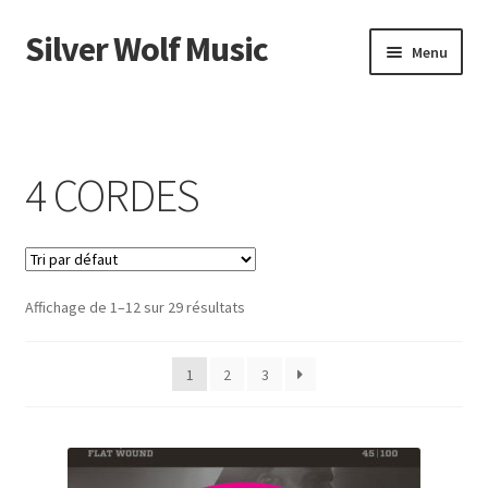
Silver Wolf Music
Aller
Aller
Menu
à
au
la
contenu
Accueil
navigation
Catégories
4 CORDES
Panier
Mon compte
Affichage de 1–12 sur 29 résultats
1
2
3