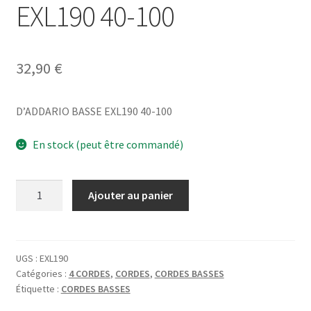
EXL190 40-100
32,90
€
D’ADDARIO BASSE EXL190 40-100
En stock (peut être commandé)
quantité
Ajouter au panier
de
D'ADDARIO
BASSE
EXL190
UGS :
EXL190
Catégories :
4 CORDES
,
CORDES
,
CORDES BASSES
40-
Étiquette :
CORDES BASSES
100