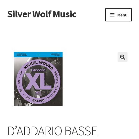
Silver Wolf Music
Aller
Aller
Menu
à
au
la
contenu
Accueil
navigation
Catégories
Panier
Mon compte
D’ADDARIO BASSE