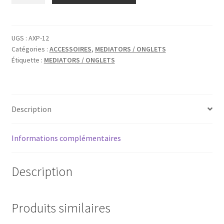
ALASKA
PIK
FINGERNAIL
UGS :
AXP-12
Catégories :
ACCESSOIRES
,
MEDIATORS / ONGLETS
PICK
Étiquette :
MEDIATORS / ONGLETS
PLASTIC
EXTRA
LARGE
Description
Informations complémentaires
Description
Produits similaires