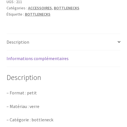
SMALL
UGS :
211
Catégories :
ACCESSOIRES
,
BOTTLENECKS
17X25X69MM
Étiquette :
BOTTLENECKS
Description
Informations complémentaires
Description
– Format : petit
– Matériau : verre
– Catégorie : bottleneck