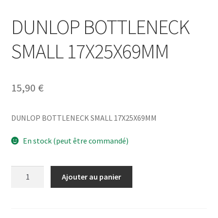
DUNLOP BOTTLENECK
SMALL 17X25X69MM
15,90
€
DUNLOP BOTTLENECK SMALL 17X25X69MM
En stock (peut être commandé)
quantité
Ajouter au panier
de
DUNLOP
BOTTLENECK