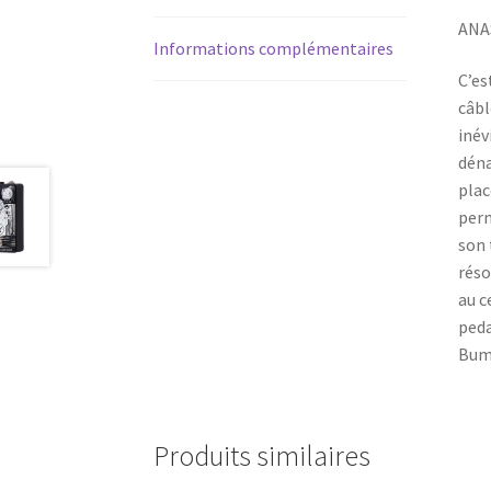
ANA
Informations complémentaires
C’es
câbl
inév
déna
plac
perm
son 
réso
au c
peda
Bump
Produits similaires