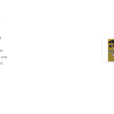
e
t
le
r une
et