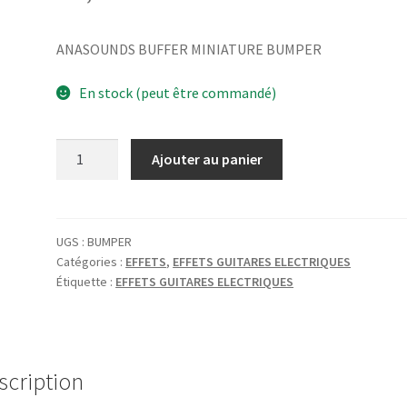
ANASOUNDS BUFFER MINIATURE BUMPER
En stock (peut être commandé)
quantité
Ajouter au panier
de
ANASOUNDS
BUFFER
MINIATURE
UGS :
BUMPER
Catégories :
EFFETS
,
EFFETS GUITARES ELECTRIQUES
BUMPER
Étiquette :
EFFETS GUITARES ELECTRIQUES
scription