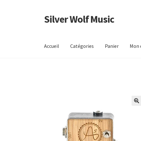
Silver Wolf Music
Aller
Aller
à
au
la
contenu
navigation
Accueil
Catégories
Panier
Mon 