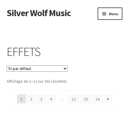
Silver Wolf Music
Aller
Aller
Menu
à
au
la
contenu
Accueil
navigation
Catégories
EFFETS
Panier
Mon compte
Affichage de 1–12 sur 161 résultats
1
2
3
4
…
12
13
14