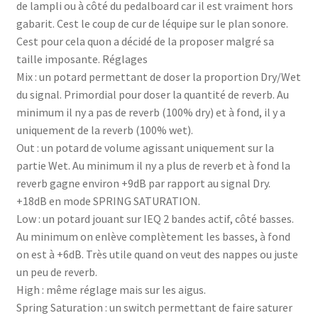
de lampli ou à côté du pedalboard car il est vraiment hors
gabarit. Cest le coup de cur de léquipe sur le plan sonore.
Cest pour cela quon a décidé de la proposer malgré sa
taille imposante. Réglages
Mix : un potard permettant de doser la proportion Dry/Wet
du signal. Primordial pour doser la quantité de reverb. Au
minimum il ny a pas de reverb (100% dry) et à fond, il y a
uniquement de la reverb (100% wet).
Out : un potard de volume agissant uniquement sur la
partie Wet. Au minimum il ny a plus de reverb et à fond la
reverb gagne environ +9dB par rapport au signal Dry.
+18dB en mode SPRING SATURATION.
Low : un potard jouant sur lEQ 2 bandes actif, côté basses.
Au minimum on enlève complètement les basses, à fond
on est à +6dB. Très utile quand on veut des nappes ou juste
un peu de reverb.
High : même réglage mais sur les aigus.
Spring Saturation : un switch permettant de faire saturer