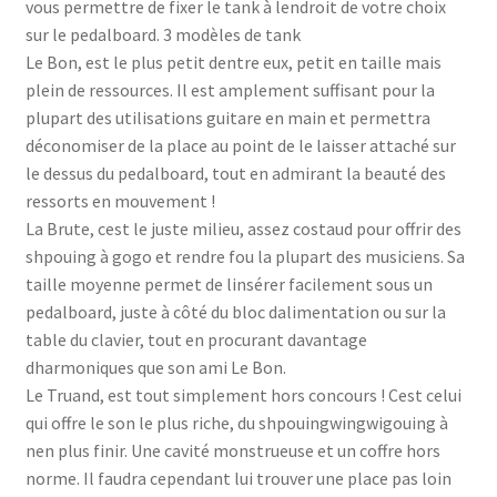
vous permettre de fixer le tank à lendroit de votre choix
sur le pedalboard. 3 modèles de tank
Le Bon, est le plus petit dentre eux, petit en taille mais
plein de ressources. Il est amplement suffisant pour la
plupart des utilisations guitare en main et permettra
déconomiser de la place au point de le laisser attaché sur
le dessus du pedalboard, tout en admirant la beauté des
ressorts en mouvement !
La Brute, cest le juste milieu, assez costaud pour offrir des
shpouing à gogo et rendre fou la plupart des musiciens. Sa
taille moyenne permet de linsérer facilement sous un
pedalboard, juste à côté du bloc dalimentation ou sur la
table du clavier, tout en procurant davantage
dharmoniques que son ami Le Bon.
Le Truand, est tout simplement hors concours ! Cest celui
qui offre le son le plus riche, du shpouingwingwigouing à
nen plus finir. Une cavité monstrueuse et un coffre hors
norme. Il faudra cependant lui trouver une place pas loin