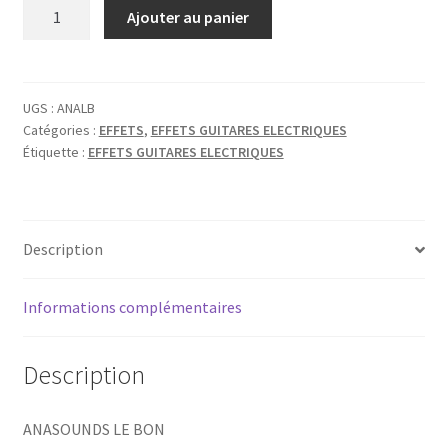
quantité
Ajouter au panier
de
ANASOUNDS
LE
BON
UGS :
ANALB
Catégories :
EFFETS
,
EFFETS GUITARES ELECTRIQUES
REVERB
Étiquette :
EFFETS GUITARES ELECTRIQUES
Description
Informations complémentaires
Description
ANASOUNDS LE BON