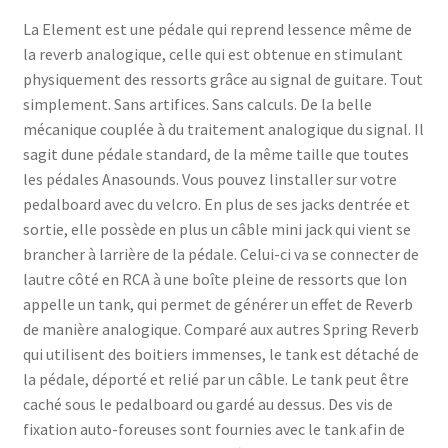
La Element est une pédale qui reprend lessence même de
la reverb analogique, celle qui est obtenue en stimulant
physiquement des ressorts grâce au signal de guitare. Tout
simplement. Sans artifices. Sans calculs. De la belle
mécanique couplée à du traitement analogique du signal. Il
sagit dune pédale standard, de la même taille que toutes
les pédales Anasounds. Vous pouvez linstaller sur votre
pedalboard avec du velcro. En plus de ses jacks dentrée et
sortie, elle possède en plus un câble mini jack qui vient se
brancher à larrière de la pédale. Celui-ci va se connecter de
lautre côté en RCA à une boîte pleine de ressorts que lon
appelle un tank, qui permet de générer un effet de Reverb
de manière analogique. Comparé aux autres Spring Reverb
qui utilisent des boitiers immenses, le tank est détaché de
la pédale, déporté et relié par un câble. Le tank peut être
caché sous le pedalboard ou gardé au dessus. Des vis de
fixation auto-foreuses sont fournies avec le tank afin de