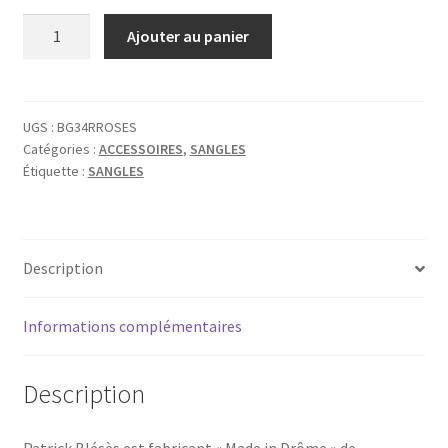
quantité
Ajouter au panier
de
BLESES
SANGLE
BG34R
UGS :
BG34RROSES
Catégories :
ACCESSOIRES
,
SANGLES
USED
Étiquette :
SANGLES
ROSES
Description
Informations complémentaires
Description
Patrick Blésès est fabricant « Made in Drôme » de