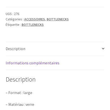
DUNLOP
BOTTLENECK
LARGE
UGS :
276
Catégories :
ACCESSOIRES
,
BOTTLENECKS
THICK
Étiquette :
BOTTLENECKS
TRANSPARENT
Description
Informations complémentaires
Description
– Format : large
– Matériau : verre