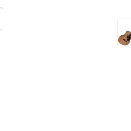
es
es