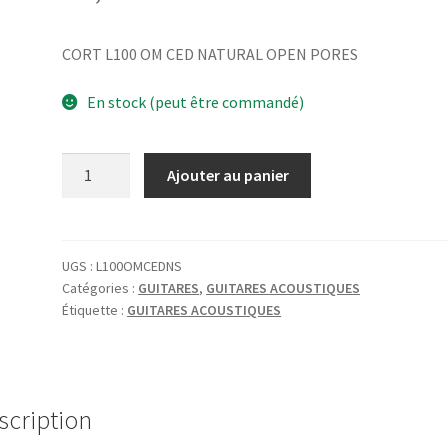
CORT L100 OM CED NATURAL OPEN PORES
En stock (peut être commandé)
quantité
Ajouter au panier
de
CORT
L100
OM
UGS :
L100OMCEDNS
Catégories :
GUITARES
,
GUITARES ACOUSTIQUES
CED
Étiquette :
GUITARES ACOUSTIQUES
NATURAL
OPEN
PORES
scription