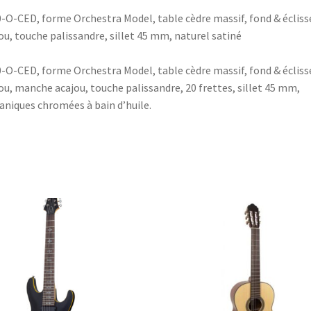
-O-CED, forme Orchestra Model, table cèdre massif, fond & écliss
ou, touche palissandre, sillet 45 mm, naturel satiné
-O-CED, forme Orchestra Model, table cèdre massif, fond & écliss
ou, manche acajou, touche palissandre, 20 frettes, sillet 45 mm,
niques chromées à bain d’huile.