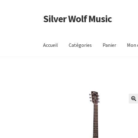
Silver Wolf Music
Aller
Aller
à
au
la
contenu
navigation
Accueil
Catégories
Panier
Mon 