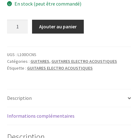
En stock (peut être commandé)
quantité
Ajouter au panier
de
CORT
LUCE
100-
UGS :
L100OCNS
Catégories :
GUITARES
,
GUITARES ELECTRO ACOUSTIQUES
OC
Étiquette :
GUITARES ELECTRO ACOUSTIQUES
NATUREL
SATINE
ELECTRO
Description
Informations complémentaires
Description