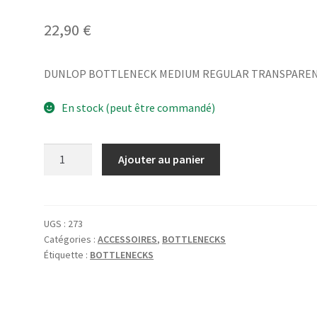
22,90
€
DUNLOP BOTTLENECK MEDIUM REGULAR TRANSPARE
En stock (peut être commandé)
quantité
Ajouter au panier
de
DUNLOP
BOTTLENECK
MEDIUM
UGS :
273
Catégories :
ACCESSOIRES
,
BOTTLENECKS
REGULAR
Étiquette :
BOTTLENECKS
TRANSPARENT