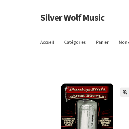
Silver Wolf Music
Aller
Aller
à
au
la
contenu
navigation
Accueil
Catégories
Panier
Mon 