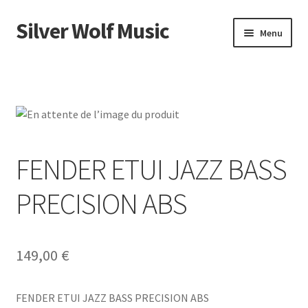
Silver Wolf Music
Aller
Aller
Menu
à
au
la
contenu
Accueil
navigation
Catégories
Panier
FENDER ETUI JAZZ BASS
Mon compte
PRECISION ABS
149,00
€
FENDER ETUI JAZZ BASS PRECISION ABS