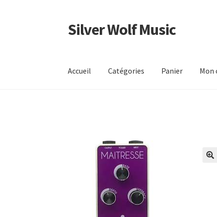
Silver Wolf Music
Aller
Aller
à
au
la
contenu
navigation
Accueil
Catégories
Panier
Mon 