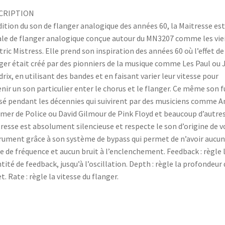
CRIPTION
ition du son de flanger analogique des années 60, la Maitresse es
le de flanger analogique conçue autour du MN3207 comme les viei
tric Mistress. Elle prend son inspiration des années 60 où l’effet de
ger était créé par des pionniers de la musique comme Les Paul ou 
rix, en utilisant des bandes et en faisant varier leur vitesse pour
nir un son particulier enter le chorus et le flanger. Ce même son f
isé pendant les décennies qui suivirent par des musiciens comme A
er de Police ou David Gilmour de Pink Floyd et beaucoup d’autres
resse est absolument silencieuse et respecte le son d’origine de v
rument grâce à son système de bypass qui permet de n’avoir aucu
e de fréquence et aucun bruit à l’enclenchement. Feedback : règle 
tité de feedback, jusqu’à l’oscillation. Depth : règle la profondeur 
et. Rate : règle la vitesse du flanger.