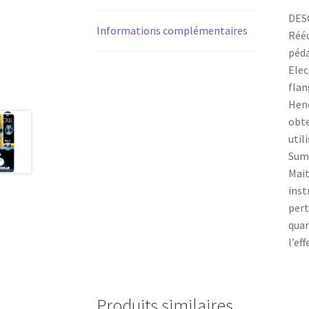
DES
Informations complémentaires
Rééd
péda
Elec
flan
Hend
obte
util
Summ
Mait
inst
pert
quan
l’eff
Produits similaires