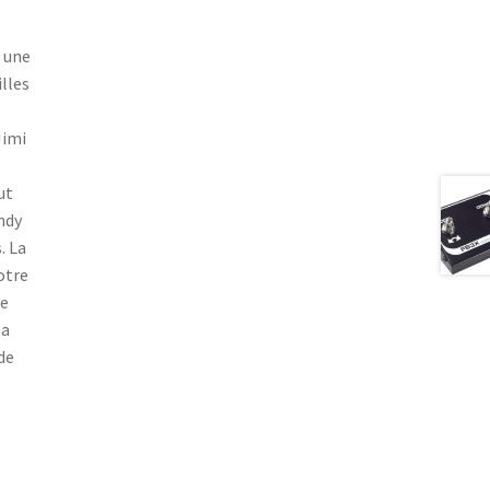
t une
lles
Jimi
ut
ndy
. La
otre
ne
la
de