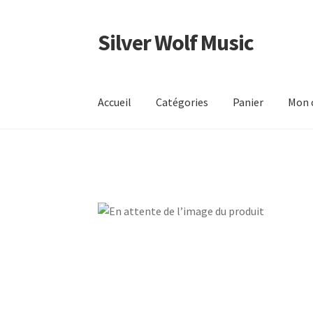
Silver Wolf Music
Aller
Aller
à
au
la
contenu
navigation
Accueil
Catégories
Panier
Mon 