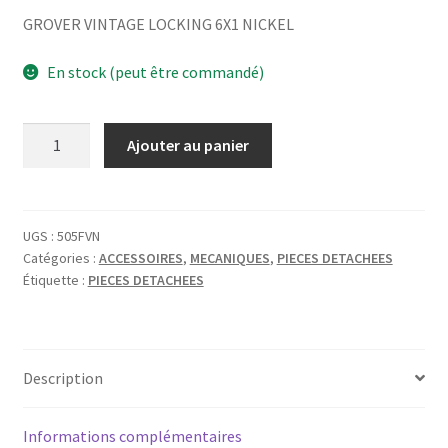
GROVER VINTAGE LOCKING 6X1 NICKEL
En stock (peut être commandé)
quantité
Ajouter au panier
de
GROVER
VINTAGE
LOCKING
UGS :
505FVN
Catégories :
ACCESSOIRES
,
MECANIQUES
,
PIECES DETACHEES
6X1
Étiquette :
PIECES DETACHEES
NICKEL
Description
Informations complémentaires