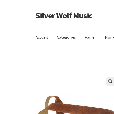
Silver Wolf Music
Aller
Aller
à
au
la
contenu
navigation
Accueil
Catégories
Panier
Mon 