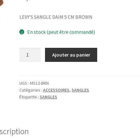
LEVY’S SANGLE DAIM 5 CM BROWN
En stock (peut être commandé)
quantité
Ajouter au panier
de
LEVY'S
SANGLE
DAIM
UGS :
MS12-BRN
Catégories :
ACCESSOIRES
,
SANGLES
5
Étiquette :
SANGLES
CM
BROWN
scription