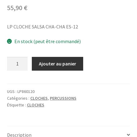
55,90
€
LP CLOCHE SALSA CHA-CHA ES-12
En stock (peut être commandé)
quantité
Ajouter au panier
de
LP
CLOCHE
SALSA
UGS :
LP860120
Catégories :
CLOCHES
,
PERCUSSIONS
CHA-
Étiquette :
CLOCHES
CHA
ES-
12
Description