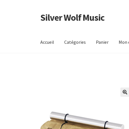
Silver Wolf Music
Aller
Aller
à
au
la
contenu
navigation
Accueil
Catégories
Panier
Mon 