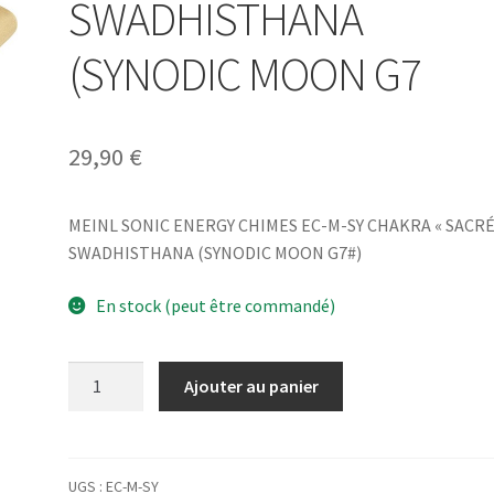
SWADHISTHANA
(SYNODIC MOON G7
29,90
€
MEINL SONIC ENERGY CHIMES EC-M-SY CHAKRA « SACRÉ 
SWADHISTHANA (SYNODIC MOON G7#)
En stock (peut être commandé)
quantité
Ajouter au panier
de
MEINL
SONIC
ENERGY
UGS :
EC-M-SY