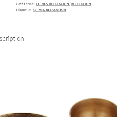
Catégories :
CHIMES RELAXATION
,
RELAXATION
CHIMES
Étiquette :
CHIMES RELAXATION
EC-
M-
SY
CHAKRA
scription
"SACRÉ"
-
SWADHISTHANA
(SYNODIC
MOON
G7