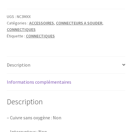
NEUTRIK
FICHE
MÂLE
UGS :
NC3MXX
Catégories :
ACCESSOIRES
,
CONNECTEURS A SOUDER
,
XLR
CONNECTIQUES
3
Étiquette :
CONNECTIQUES
POLES
SÉRIE
XX
ENE
Description
NC3MXX
Informations complémentaires
Description
– Cuivre sans oxygène : Non
– Interrupteur : Non