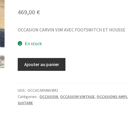
469,00
€
OCCASION CARVIN V3M AVEC FOOTSWITCH ET HOUSSE
En stock
quantité
Ajouter au panier
de
OCCASION
CARVIN
V3M
UGS :
OCCACARVINV3M2
Catégories :
OCCASION
,
OCCASION VINTAGE
,
OCCASIONS AMPL
AVEC
GUITARE
FOOTSWITCH
ET
HOUSSE