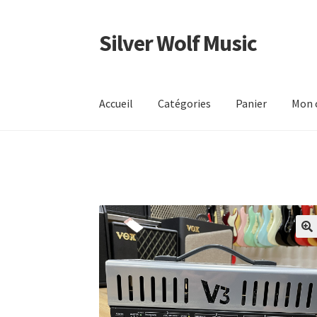
Silver Wolf Music
Aller
Aller
à
au
la
contenu
navigation
Accueil
Catégories
Panier
Mon 