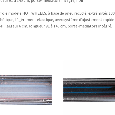
ueur 91 à 145 cm, porte-médiators intégré, noir
roie modèle HOT WHEELS, à base de pneu recyclé, extrémités 10
hétique, légèrement élastique, avec système d’ajustement rapide
H, largeur 6 cm, longueur 91 à 145 cm, porte-médiators intégré.