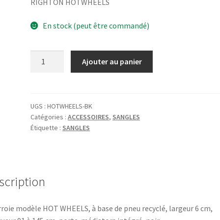
RIGHTON HOTWHEELS
En stock (peut être commandé)
quantité
Ajouter au panier
de
RIGHTON
HOTWHEELS
UGS :
HOTWHEELS-BK
Catégories :
ACCESSOIRES
,
SANGLES
Étiquette :
SANGLES
scription
roie modèle HOT WHEELS, à base de pneu recyclé, largeur 6 cm,