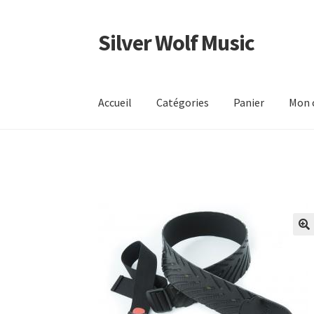
Silver Wolf Music
Aller
Aller
à
au
la
contenu
navigation
Accueil
Catégories
Panier
Mon 