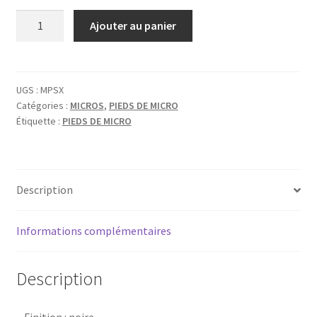
quantité
Ajouter au panier
de
RTX
PIED
DE
UGS :
MPSX
Catégories :
MICROS
,
PIEDS DE MICRO
MICRO
Étiquette :
PIEDS DE MICRO
COURT
TELESCOPIQUE
Description
Informations complémentaires
Description
– Finition : noire