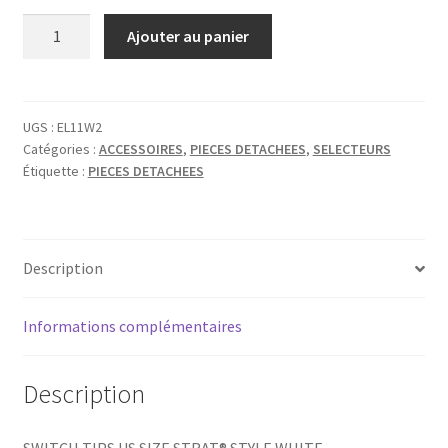
quantité
Ajouter au panier
de
SWITCH
KNOB
STRAT
UGS :
EL11W2
Catégories :
ACCESSOIRES
,
PIECES DETACHEES
,
SELECTEURS
US
Étiquette :
PIECES DETACHEES
WHITE
Description
Informations complémentaires
Description
SWITCH TIPS US SIZE STRAT® STYLE WHITE