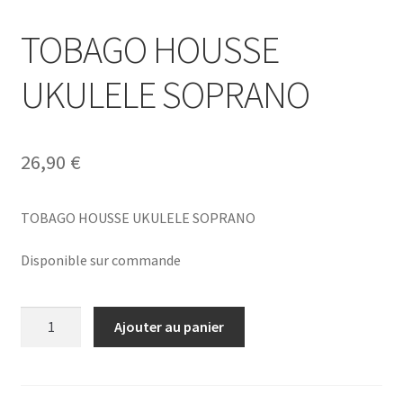
TOBAGO HOUSSE
UKULELE SOPRANO
26,90
€
TOBAGO HOUSSE UKULELE SOPRANO
Disponible sur commande
quantité
Ajouter au panier
de
TOBAGO
HOUSSE