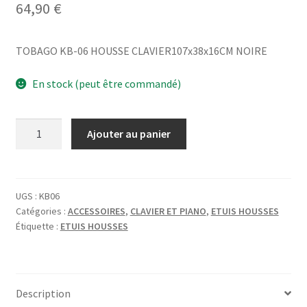
64,90
€
TOBAGO KB-06 HOUSSE CLAVIER107x38x16CM NOIRE
En stock (peut être commandé)
quantité
Ajouter au panier
de
TOBAGO
KB-
06
UGS :
KB06
Catégories :
ACCESSOIRES
,
CLAVIER ET PIANO
,
ETUIS HOUSSES
HOUSSE
Étiquette :
ETUIS HOUSSES
CLAVIER107x38x16CM
NOIRE
Description