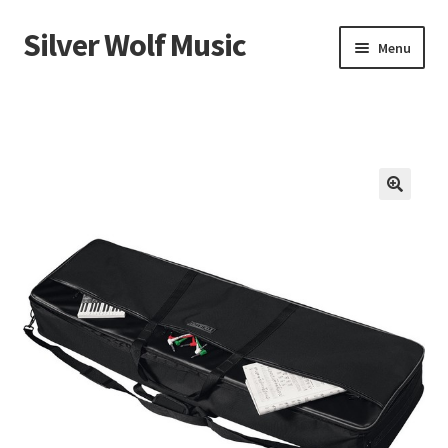
Silver Wolf Music
Aller
Aller
Menu
à
au
la
contenu
Accueil
navigation
Catégories
Panier
Mon compte