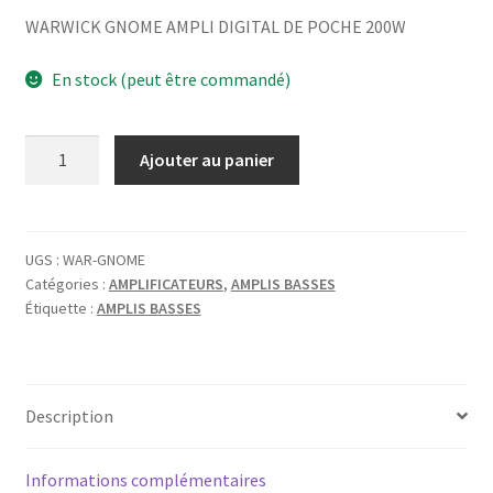
WARWICK GNOME AMPLI DIGITAL DE POCHE 200W
En stock (peut être commandé)
quantité
Ajouter au panier
de
WARWICK
GNOME
AMPLI
UGS :
WAR-GNOME
Catégories :
AMPLIFICATEURS
,
AMPLIS BASSES
DIGITAL
Étiquette :
AMPLIS BASSES
DE
POCHE
200W
Description
Informations complémentaires