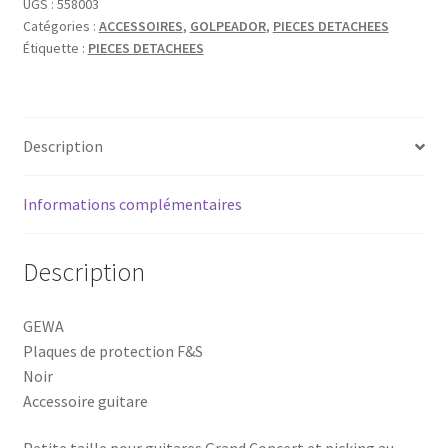
PROTECTION
UGS :
558003
Catégories :
ACCESSOIRES
,
GOLPEADOR
,
PIECES DETACHEES
NOIR
Étiquette :
PIECES DETACHEES
PETITE
TAILLE
Description
Informations complémentaires
Description
GEWA
Plaques de protection F&S
Noir
Accessoire guitare